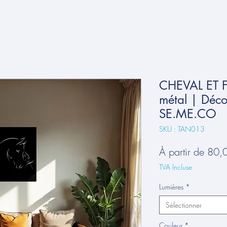
CHEVAL ET 
métal | Déco
SE.ME.CO
SKU : TAN013
À partir de
80,
TVA Incluse
Lumières
*
Sélectionner
Couleur
*