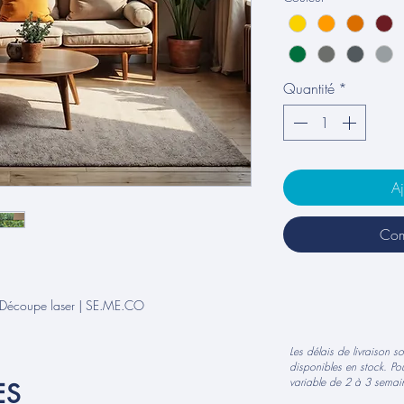
Quantité
*
Aj
Com
 Découpe laser | SE.ME.CO
Les délais de livraison s
disponibles en stock. Pou
variable de 2 à 3 semain
ES