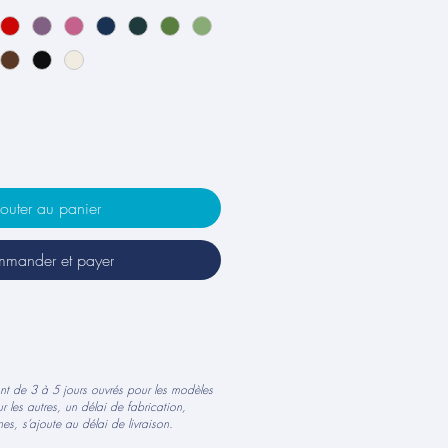
outer au panier
mander et payer
ont de 3 à 5 jours ouvrés pour les modèles
r les autres, un délai de fabrication,
es, s’ajoute au délai de livraison.