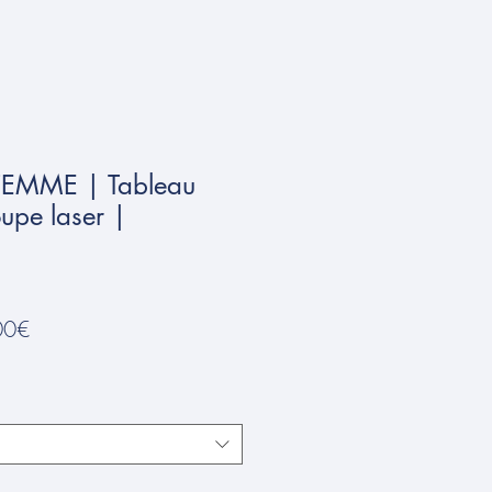
FEMME | Tableau
upe laser |
Prix
00€
promotionnel