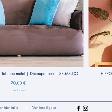
ableau métal | Découpe laser | SE.ME.CO
HIPPO
Prix
70,00 €
TVA Incluse
onfidentialité
Mentions légales