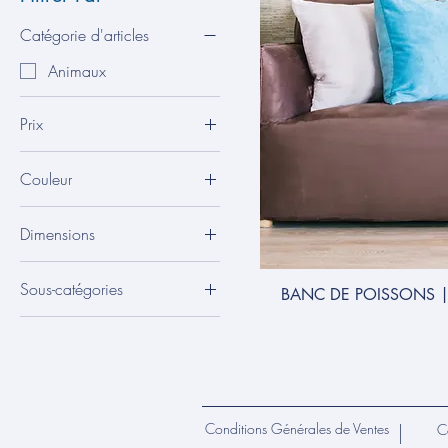
Catégorie d'articles
Animaux
Prix
Couleur
70 €
140 €
Dimensions
100 x 48 cm
Sous-catégories
BANC DE POISSONS | T
140 x 68 cm
Poissons
60 x 29 cm
Conditions Générales de Ventes
C