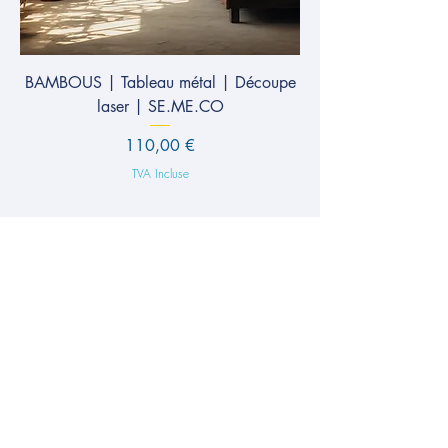
BAMBOUS | Tableau métal | Découpe
laser | SE.ME.CO
Prix
110,00 €
TVA Incluse
Conditions Générales de Ventes
Confidentialité
Mentions légales
© 2025 par SE.ME.CO. Créé