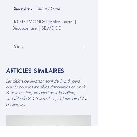
Dimensions : 145 x 50 cm
TRIO DU MONDE | Tableau métal |
Découpe laser | SE.ME.CO
Détails
Décoration murale en métal créée grâce
à une découpe laser de précision. Cette
ARTICLES SIMILAIRES
œuvre unique et élégante présente un
design original, ajoutant une touche
Les délais de livraison sont de 3 à 5 jours
moderne et artistique à n'importe quel
ouvrés pour les modèles disponibles en stock.
espace.
Pour les autres, un délai de fabrication,
La technique de découpe au laser
variable de 2 à 3 semaines, s’ajoute au délai
garantit des détails nets et complexes,
de livraison.
donnant à nos pièces une finition
élégante et professionnelle. Fabriquée en
métal, cette pièce est conçue pour
résister à l'épreuve du temps, ce qui en
fait un ajout durable et percutant à la