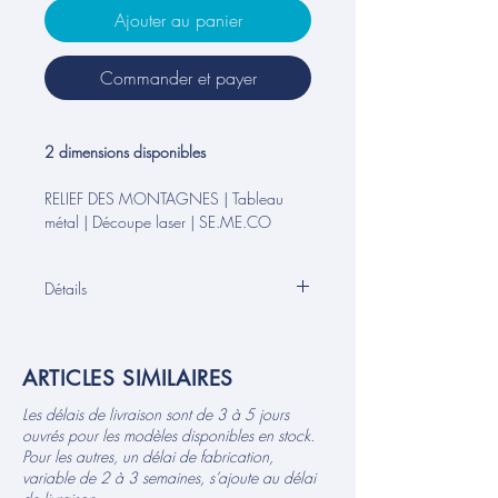
Ajouter au panier
Commander et payer
2 dimensions disponibles
RELIEF DES MONTAGNES | Tableau
métal | Découpe laser | SE.ME.CO
Détails
Décoration murale en métal créée grâce
à une découpe laser de précision. Cette
ARTICLES SIMILAIRES
œuvre unique et élégante présente un
design original, ajoutant une touche
Les délais de livraison sont de 3 à 5 jours
moderne et artistique à n'importe quel
ouvrés pour les modèles disponibles en stock.
espace.
Pour les autres, un délai de fabrication,
La technique de découpe au laser
variable de 2 à 3 semaines, s’ajoute au délai
garantit des détails nets et complexes,