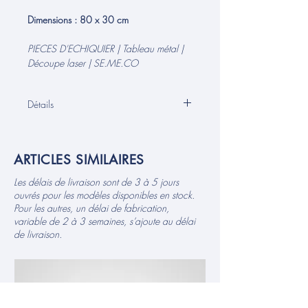
Dimensions : 80 x 30 cm
PIECES D'ECHIQUIER | Tableau métal |
Découpe laser | SE.ME.CO
Détails
Décoration murale en métal créée grâce
à une découpe laser de précision. Cette
ARTICLES SIMILAIRES
œuvre unique et élégante présente un
design original, ajoutant une touche
Les délais de livraison sont de 3 à 5 jours
moderne et artistique à n'importe quel
ouvrés pour les modèles disponibles en stock.
espace.
Pour les autres, un délai de fabrication,
La technique de découpe au laser
variable de 2 à 3 semaines, s’ajoute au délai
garantit des détails nets et complexes,
de livraison.
donnant à nos pièces une finition
élégante et professionnelle. Fabriquée en
métal, cette pièce est conçue pour
résister à l'épreuve du temps, ce qui en
fait un ajout durable et percutant à la