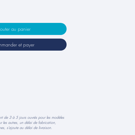
outer au panier
mander et payer
ont de 3 à 5 jours ouvrés pour les modèles
r les autres, un délai de fabrication,
es, s’ajoute au délai de livraison.