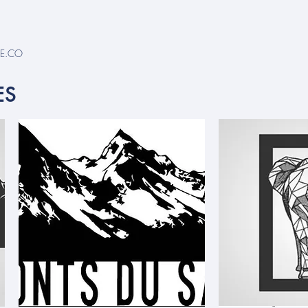
.ME.CO
ES