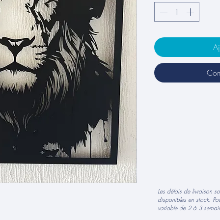
Aj
Com
Les délais de livraison s
disponibles en stock. Pou
variable de 2 à 3 semain