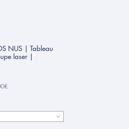
DS NUS | Tableau
upe laser |
Prix
00€
promotionnel