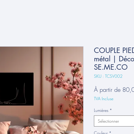
COUPLE PIE
métal | Déco
SE.ME.CO
SKU : TCSV002
À partir de
80,
TVA Incluse
Lumières
*
Sélectionner
Couleur
*