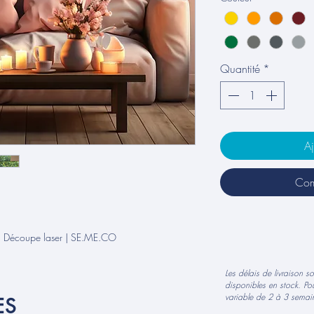
Quantité
*
Aj
Com
| Découpe laser | SE.ME.CO
Les délais de livraison s
disponibles en stock. Pou
variable de 2 à 3 semain
ES