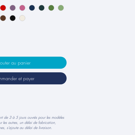
outer au panier
mander et payer
ont de 3 à 5 jours ouvrés pour les modèles
r les autres, un délai de fabrication,
es, s’ajoute au délai de livraison.